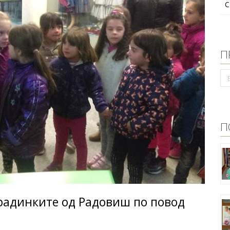
С
П
П
градинките од Радовиш по повод