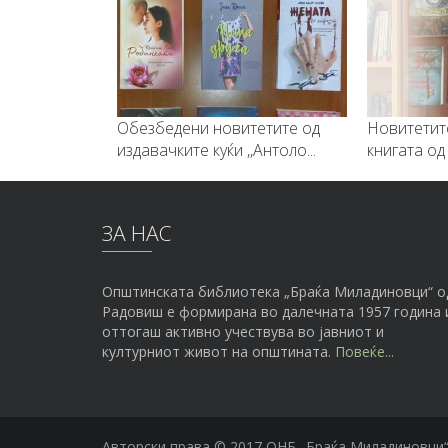
Обезбедени новитетите од
Новитетит
издавачките куќи ,,Антоло...
книгата од 
ЗА НАС
Општинската библиотека „Браќа Миладиновци“ о
Радовиш е формирана во далечната 1957 година 
оттогаш активно учествува во јавниот и
културниот живот на општината.
Повеќе...
Авторски права © 2017 ОНБ „Браќа Миладиновци“