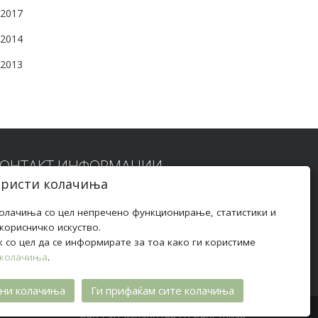
2017
2014
2013
КОНТАКТ ИНФОРМАЦИИ
ористи колачиња
дреса:
ул. „Илинденска" бб, 2420 Радовиш
колачиња со цел непречено функционирање, статистики и
орисничко искуство.
елефон:
+
389 (0)32 630 028
к со цел да се информирате за тоа како ги користиме
 колачиња
.
-пошта:
biblioteka@bibliotekaradovis.org.mk
вни колачиња
Ги прифаќам сите колачиња
Веб-сајт изработен со Вебстриан