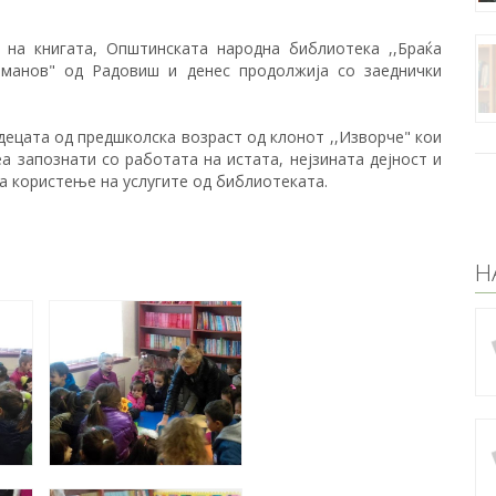
на книгата, Општинската народна библиотека ,,Браќа
аманов" од Радовиш и денес продолжија со заеднички
децата од предшколска возраст од клонот ,,Изворче" кои
а запознати со работата на истата, нејзината дејност и
а користење на услугите од библиотеката.
Н