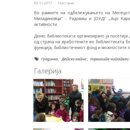
03.11.2017
Настани
Во рамките на одбележувањето на Месецот 
Миладиновци" - Радовиш и ЈОУДГ ,,Ацо Кар
активности.
Денес библиотеката организирано ја посетија 
од страна на вработените во библиотеката бе
функција, библиотечниот фонд и можностите з
Градинка
,
Детско катче
,
Најмалите читатели
Галерија