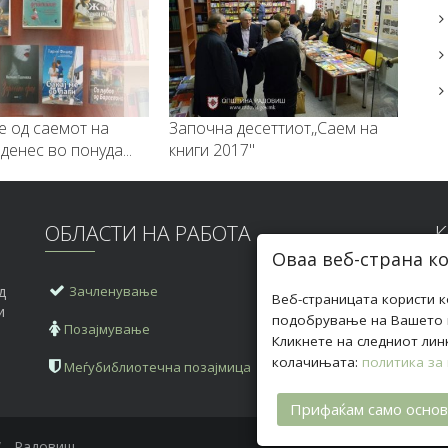
е од саемот на
Започна десеттиот,,Саем на
денес во понуда...
книги 2017"
ОБЛАСТИ НА РАБОТА
Оваа веб-страна к
д
Зачленување
А
Веб-страницата користи 
и
подобрување на Вашето к
Позајмување
Т
Кликнете на следниот лин
колачињата:
политика за
Меѓубиблиотечна позајмица
Е
Прифаќам само осно
 - Радовиш