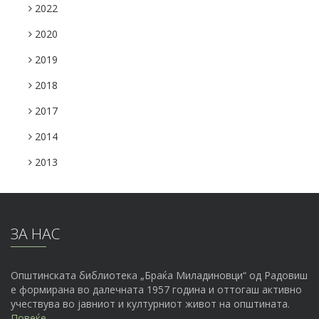
2022
2020
2019
2018
2017
2014
2013
ЗА НАС
Општинската библиотека „Браќа Миладиновци“ од Радовиш
е формирана во далечната 1957 година и оттогаш активно
учествува во јавниот и културниот живот на општината.
Повеќе...