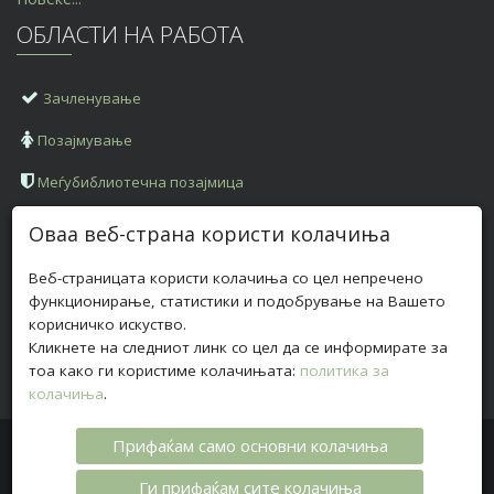
ОБЛАСТИ НА РАБОТА
Зачленување
Позајмување
Меѓубиблиотечна позајмица
КОНТАКТ ИНФОРМАЦИИ
Оваа веб-страна користи колачиња
Веб-страницата користи колачиња со цел непречено
Адреса:
ул. „Илинденска" бб, 2420 Радовиш
функционирање, статистики и подобрување на Вашето
Телефон:
+
389 (0)32 630 028
корисничко искуство.
Кликнете на следниот линк со цел да се информирате за
Е-пошта:
biblioteka@bibliotekaradovis.org.mk
тоа како ги користиме колачињата:
политика за
колачиња
.
Прифаќам само основни колачиња
Авторски права © 2017 ОНБ „Браќа Миладиновци“ -
Радовиш
Ги прифаќам сите колачиња