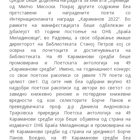
средби беше доделена наградата за книгата „Ефемиди“
од Милчо Мисоски. Покрај другите содржини беа
претставени и наградените поети со
Интернационланата награда „Караманов 2022“. Во
рамките на манифестацијата беше одбележан и
Јубилејот 65 години постоење на ОНБ „Браќа
Миладиновци“, во Радовиш, а свое обраќање имаше
директорот на библиотеката Станој Петров кој се
осврна на почетоците и достигнувањата на
библиотеката. На 49 Караманови средби беше
промовирана и Поетската антологија на 49
„Караманови средби“. Имено, на годинашниот конкурс
со свои поетски ракописи се јавиле 179 поети од
целиот свет. Од сите нив беа одбрани вкупно 43
најдобри поетски ракописи од автори во светот со
завидно книжевно реноме и потврдени книжевни
вредности од кои селекторите Борче Панов и
преведувачката проф. д-р Даниела Андоновска-
Трајковска приредија Поетска антологија на 49
Караманови средби која беше објавена од страна на
издавачот ОНБ Браќа Миладиновци и промовирана на
49 Караманови средби од страна на уредникот Борче
Панов. Воедно, на 49 Караманови средби беа