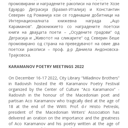
промовирани и наградените ракописи на поетите Хозе
Едуардо Деграсија (Бразил-Италија) и Константин
Северин од Романија кои се годинашни добитници на
Интернационалната книжевна награда „Ацо
Караманов“. Двокнижието со наградените поетски
книги на двајцата поети – „Осудените градови“ од
Деграсија и „Животот на сликарите“ од Северин беше
промовирано од страна на преведувачот на овие два
поетски ракописи – проф. д-р Даниела Андоновска-
Трајковска.
KARAMANOV POETRY MEETINGS 2022
On December 16-17 2022, City Library “Miladinov Brothers”
in Radovish hosted the 49 Karamanov Poetry Festival
organized by the Center of Culture “Aco Karamanov” -
Radovish in the honour of the Macedonian poet and
partisan Aco Karamanov who tragically died at the age of
18 at the end of the WWII. Prof. d-r Hristo Petreski,
president of the Macedonian Writers’ Association has
delivered an oration on the importance and the greatness
of Aco Karamanov and his poetry written at the age of