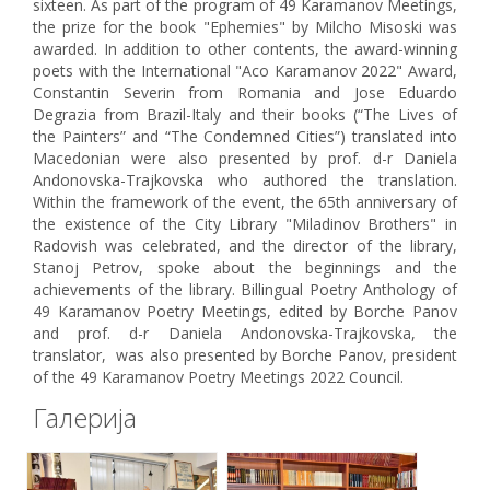
sixteen. As part of the program of 49 Karamanov Meetings,
the prize for the book "Ephemies" by Milcho Misoski was
awarded. In addition to other contents, the award-winning
poets with the International "Aco Karamanov 2022" Award,
Constantin Severin from Romania and Jose Eduardo
Degrazia from Brazil-Italy and their books (“The Lives of
the Painters” and “The Condemned Cities”) translated into
Macedonian were also presented by prof. d-r Daniela
Andonovska-Trajkovska who authored the translation.
Within the framework of the event, the 65th anniversary of
the existence of the City Library "Miladinov Brothers" in
Radovish was celebrated, and the director of the library,
Stanoj Petrov, spoke about the beginnings and the
achievements of the library. Billingual Poetry Anthology of
49 Karamanov Poetry Meetings, edited by Borche Panov
and prof. d-r Daniela Andonovska-Trajkovska, the
translator, was also presented by Borche Panov, president
of the 49 Karamanov Poetry Meetings 2022 Council.
Галерија