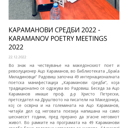
КАРАМАНОВИ СРЕДБИ 2022 -
KARAMANOV POETRY MEETINGS
2022
22.12.2022
Во знак на чествување на македонскиот поет и
револуционер Ацо Караманов, во библиотеката „Браќа
Миладиновци“ Радовиш започна 49 интернационалната
поетска манифестација „Караманови средби“, која
традиционално се одржува во Радовиш. Беседа за Ацо
Караманов имаше проф. д-р Христо Петрески,
претседател на Друштвото на писатели на Македонија,
кој се осврна и на големината на Ацо Караманов,
читајќи дел од неговата поезија напишана на само
шеснаесет години, пред прерано да згасне неговиот
живот. Во рамките на програмата на 49 Караманови