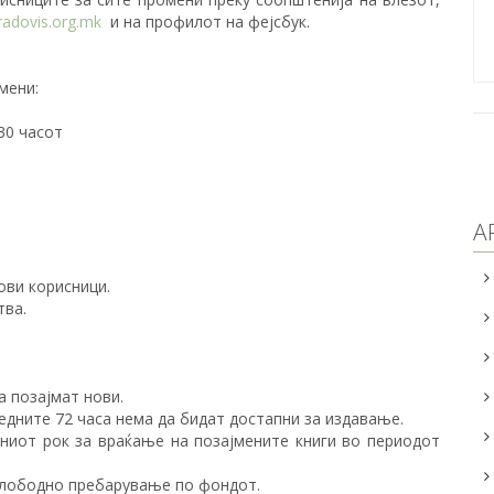
radovis.org.mk
и на профилот на фејсбук.
мени:
30 часот
А
ви корисници.
тва.
а позајмат нови.
едните 72 часа нема да бидат достапни за издавање.
ниот рок за враќање на позајмените книги во периодот
слободно пребарување по фондот.