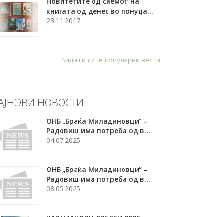
Новитетите од саемот на
книгата од денес во понуда...
23.11.2017
Види ги сите популарни вести
АЈНОВИ НОВОСТИ
ОНБ „Браќа Миладиновци“ –
Радовиш има потреба од в...
04.07.2025
ОНБ „Браќа Миладиновци“ –
Радовиш има потреба од в...
08.05.2025