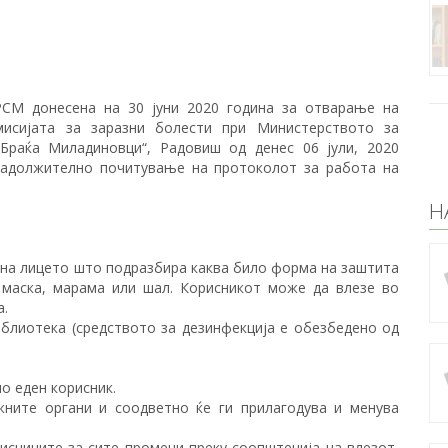
РСМ донесена на 30 јуни 2020 година за отварање на
мисијата за заразни болести при Министерството за
Браќа Миладиновци“, Радовиш од денес 06 јули, 2020
 задолжително почитување на протоколот за работа на
Н
на лицето што подразбира каква било форма на заштита
: маска, марама или шал. Корисникот може да влезе во
а.
блиотека (средството за дезинфекција е обезбедено од
о еден корисник.
жните органи и соодветно ќе ги прилагодува и менува
сниците за сите промени преку соопштенија на влезот,