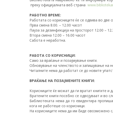
преку официјалната веб страна
www.biblioteka
РАБОТНО ВРЕМЕ:
Работата со корисниците ќе се одвива во две с
Прва смена 8.00. – 12.00 часот
Пауза за дезинфекција на просторот 12.00 – 12.
Втора смена 12.00 – 16.00 часот
Сабота е неработна.
РАБОТА СО КОРИСНИЦИ:
Само за враќање и позајмување книги.
Обновување на членството и запишување на но
Читалните нема да работат се до новите упатс
ВРАЌАЊЕ НА ПОЗАЈМЕНИТЕ КНИГИ:
Корисниците ќе можат да ги вратат книгите и д
Вратените книги посебно се одвојуваат и во сл
Библиотеката нема да го евидентира пропиша
кога не работеше со корисници.
На корисниците нема да им биде овозможено 