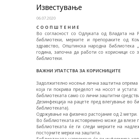
Известување
06.07.2020
С О О П Ш Т Е Н И Е
Во согласност со Одлуката од Владата на 
библиотеки, мерките и препораките од Ко
здравство, Општинска народна библиотека „
година, започна да работи со корисници со
библиотеки.
ВАЖНИ УПАТСТВА ЗА КОРИСНИЦИТЕ
Задолжително носење лична заштитна опрема 
која ги покрива пределот на носот и устата
библиотеката само со лични заштитни средств
Дезинфекција на рацете пред влегување во би
библиотеката).
Одржување на физичко растојание од 2 метри.
Во библиотеката истовремено може да влезе п
Библиотеката ќе ги следи мерките на надле
постојните мерки на заштита.
Библиотеката навремено ќе ги информира кори