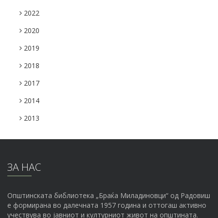
2022
2020
2019
2018
2017
2014
2013
ЗА НАС
Општинската библиотека „Браќа Миладиновци“ од Радовиш
е формирана во далечната 1957 година и оттогаш активно
учествува во јавниот и културниот живот на општината.