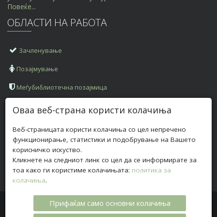
Повеќе...
ОБЛАСТИ НА РАБОТА
Зачленување
Позајмување
Меѓубиблиотечна позајмица
КОНТАКТ ИНФОРМАЦИИ
Оваа веб-страна користи колачиња
Веб-страницата користи колачиња со цел непречено
Адреса:
ул. „Илинденска" бб, 2420 Радовиш
функционирање, статистики и подобрување на Вашето
Телефон:
+
389 (0)32 630 028
корисничко искуство.
Кликнете на следниот линк со цел да се информирате за
Е-пошта:
biblioteka@bibliotekaradovis.org.mk
тоа како ги користиме колачињата:
политика за
колачиња
.
Прифаќам само основни колачиња
Авторски права © 2017 ОНБ „Браќа Миладиновци“ -