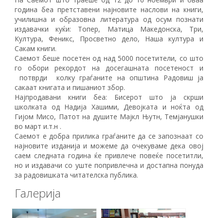
година беа претставени најновите наслови на книги,
училишна и образовна литература од осум познати
издавачки куќи: Топер, Матица Македонска, Три,
Култура, Феникс, Просветно дело, Наша култура и
Сакам книги.
Саемот беше посетен од над 5000 посетители, со што
го обори рекордот на досегашната посетеност и
потврди колку граѓаните на општина Радовиш ја
сакаат книгата и пишаниот збор.
Најпродавани книги беа: Бисерот што ја скрши
школката од Надија Хашими, Девојката и ноќта од
Гијом Мисо, Патот на душите Мајкл Њутн, Темјанушки
во март и.т.н .
Саемот е добра прилика граѓаните да се запознаат со
најновите изданија и можеме да очекуваме дека овој
саем следната година ќе привлече повеќе посетитли,
но и издавачи со уште попривлечна и достапна понуда
за радовишката читателска публика.
Галерија