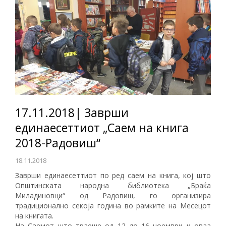
17.11.2018| Заврши
единаесеттиот „Саем на книга
2018-Радовиш“
18.11.2018
Заврши единаесеттиот по ред саем на книга, кој што
Општинската народна библиотека „Браќа
Миладиновци“ од Радовиш, го организира
традиционално секоја година во рамките на Месецот
на книгата.
На Саемот што траеше од 12 до 16 ноември и оваа