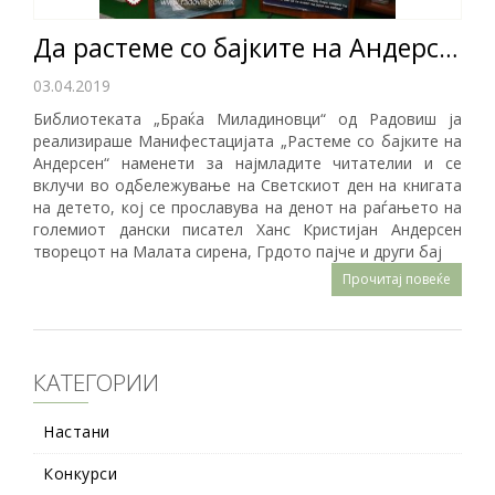
Да растеме со бајките на Андерсен
03.04.2019
Библиотеката „Браќа Миладиновци“ од Радовиш ја
реализираше Манифестацијата „Растеме со бајките на
Андерсен“ наменети за најмладите читателии и се
вклучи во одбележување на Светскиот ден на книгата
на детето, кој се прославува на денот на раѓањето на
големиот дански писател Ханс Кристијан Андерсен
творецот на Малата сирена, Грдото пајче и други бај
Прочитај повеќе
КАТЕГОРИИ
Настани
Конкурси