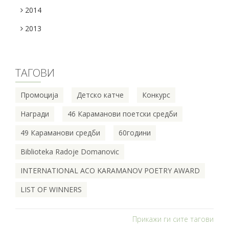
2014
2013
ТАГОВИ
Промоција
Детско катче
Конкурс
Награди
46 Караманови поетски средби
49 Караманови средби
60години
Biblioteka Radoje Domanovic
INTERNATIONAL ACO KARAMANOV POETRY AWARD
LIST OF WINNERS
Прикажи ги сите тагови