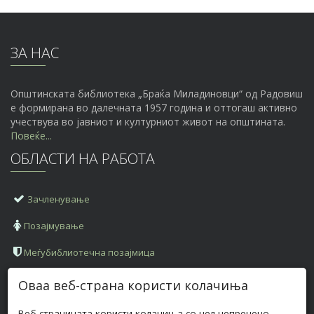
ЗА НАС
Општинската библиотека „Браќа Миладиновци“ од Радовиш
е формирана во далечната 1957 година и оттогаш активно
учествува во јавниот и културниот живот на општината.
Повеќе...
ОБЛАСТИ НА РАБОТА
Зачленување
Позајмување
Меѓубиблиотечна позајмица
КОНТАКТ ИНФОРМАЦИИ
Оваа веб-страна користи колачиња
Веб-страницата користи колачиња со цел непречено