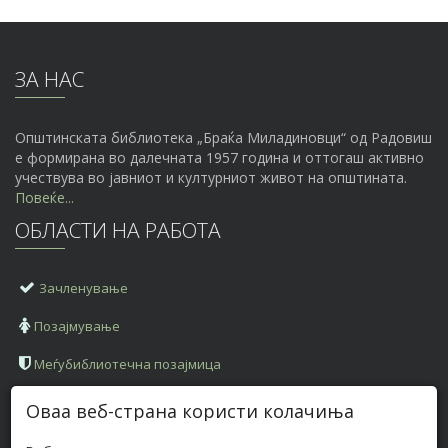
ЗА НАС
Општинската библиотека „Браќа Миладиновци“ од Радовиш
е формирана во далечната 1957 година и оттогаш активно
учествува во јавниот и културниот живот на општината.
Повеќе...
ОБЛАСТИ НА РАБОТА
Зачленување
Позајмување
Меѓубиблиотечна позајмица
КОНТАКТ ИНФОРМАЦИИ
Оваа веб-страна користи колачиња