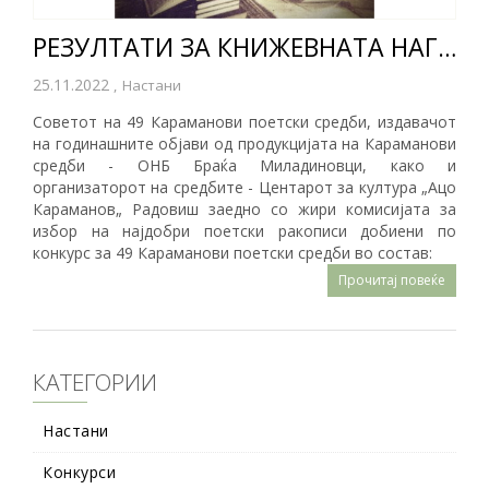
РЕЗУЛТАТИ ЗА КНИЖЕВНАТА НАГРАДА „КАРАМАНОВ 2022“ - ЗА МАКЕДОНСКИ АВТОРИ
25.11.2022
,
Настани
Советот на 49 Караманови поетски средби, издавачот
на годинашните објави од продукцијата на Караманови
средби - ОНБ Браќа Миладиновци, како и
организаторот на средбите - Центарот за култура „Ацо
Караманов„ Радовиш заедно со жири комисијата за
избор на најдобри поетски ракописи добиени по
конкурс за 49 Караманови поетски средби во состав:
Прочитај повеќе
КАТЕГОРИИ
Настани
Конкурси