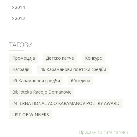
2014
2013
ТАГОВИ
Промоција
Детско катче
Конкурс
Награди
46 Караманови поетски средби
49 Караманови средби
60години
Biblioteka Radoje Domanovic
INTERNATIONAL ACO KARAMANOV POETRY AWARD
LIST OF WINNERS
Прикажи ги сите тагови