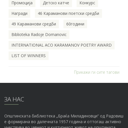
Промоција
Детско катче
Конкурс
Награди
46 Караманови поетски средби
49 Караманови средби
60години
Biblioteka Radoje Domanovic
INTERNATIONAL ACO KARAMANOV POETRY AWARD
LIST OF WINNERS
Прикажи ги сите тагови
ЗА НАС
Општинската библиотека „Браќа Миладиновци“ од Радовиш
е формирана во далечната 1957 година и оттогаш активно
учествува во јавниот и културниот живот на општината.