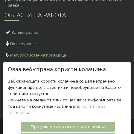
Повеќе...
ОБЛАСТИ НА РАБОТА
Зачленување
Позајмување
Меѓубиблиотечна позајмица
КОНТАКТ ИНФОРМАЦИИ
Оваа веб-страна користи колачиња
Веб-страницата користи колачиња со цел непречено
Адреса:
ул. „Илинденска" бб, 2420 Радовиш
функционирање, статистики и подобрување на Вашето
Телефон:
корисничко искуство.
+
389 (0)32 630 028
Кликнете на следниот линк со цел да се информирате за
Е-пошта:
biblioteka@bibliotekaradovis.org.mk
тоа како ги користиме колачињата:
политика за
колачиња
.
Прифаќам само основни колачиња
Авторски права © 2017 ОНБ „Браќа Миладиновци“ -