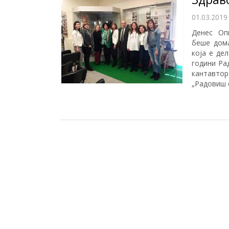
01.03.2019
Денес Оп
беше дом
која е де
години Ра
кантавтор
„Радовиш 