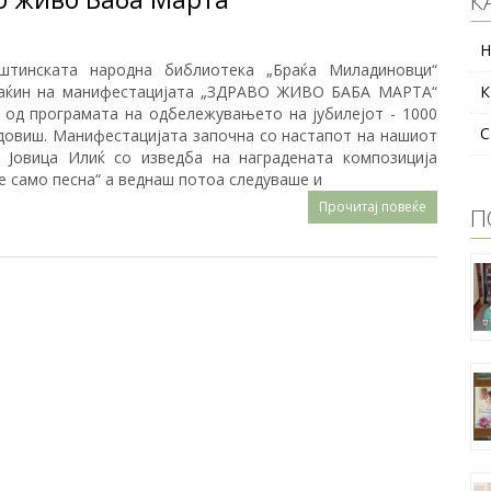
К
Н
штинската народна библиотека „Браќа Миладиновци“
аќин на манифестацијата „ЗДРАВО ЖИВО БАБА МАРТА“
К
л од програмата на одбележувањето на јубилејот - 1000
С
довиш. Манифестацијата започна со настапот на нашиот
 Јовица Илиќ со изведба на наградената композиција
е само песна“ а веднаш потоа следуваше и
Прочитај повеќе
П