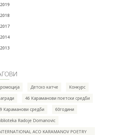
2019
2018
2017
2014
2013
АГОВИ
ромоција
Детско катче
Конкурс
агради
46 Караманови поетски средби
9 Караманови средби
60години
iblioteka Radoje Domanovic
NTERNATIONAL ACO KARAMANOV POETRY