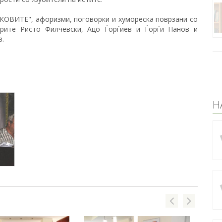
КОВИТЕ", афоризми, поговорки и хумореска поврзани со
арите Ристо Филчевски, Ацо Ѓорѓиев и Ѓорѓи Панов и
в.
Н