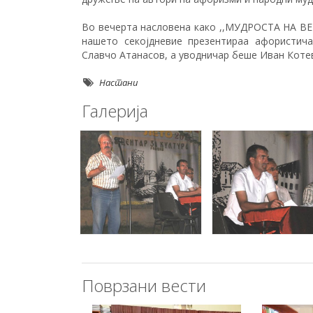
Во вечерта насловена како ,,МУДРОСТА НА ВЕ
нашето секојдневие презентираа афористич
Славчо Атанасов, а уводничар беше Иван Коте
Настани
Галерија
Поврзани вести