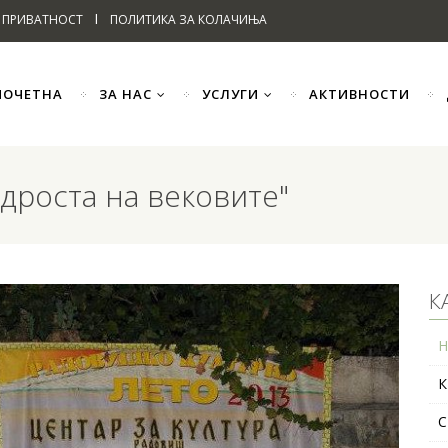
I
 ПРИВАТНОСТ
ПОЛИТИКА ЗА КОЛАЧИЊА
ПОЧЕТНА
ЗА НАС
УСЛУГИ
АКТИВНОСТИ
удроста на вековите"
К
Н
К
С