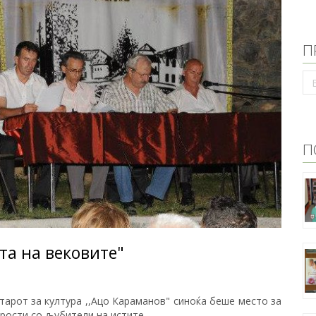
П
П
та на вековите"
тарот за култура ,,Ацо Караманов" синоќа беше место за
рости со љубители на истите.