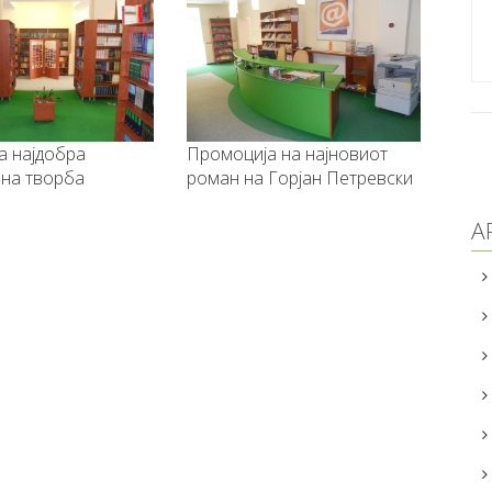
ра
Промоција на најновиот
Промоција на
ба
роман на Горјан Петревски
што оди" на а
А