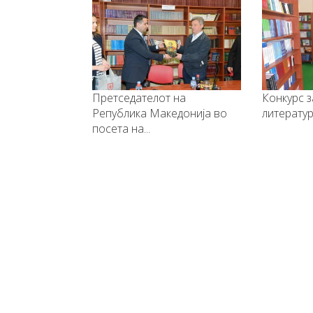
Претседателот на
Конкурс за најдоб
Република Македонија во
литературна твор
посета на...