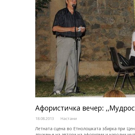
Афористичка вечер: ,,Мудрос
18.08.2013
Настани
Летната сцена во Етнолошката збирка при Цен
дружење на автори на афоризми и народни муд