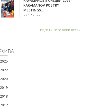
КАРАМАНОВИ СРЕДБИ 2022 -
KARAMANOV POETRY
MEETINGS...
22.12.2022
Види ги сите нови вести
 романот ,,Sид
второт Илх...
РХИВА
2025
2022
2020
2019
2018
2017