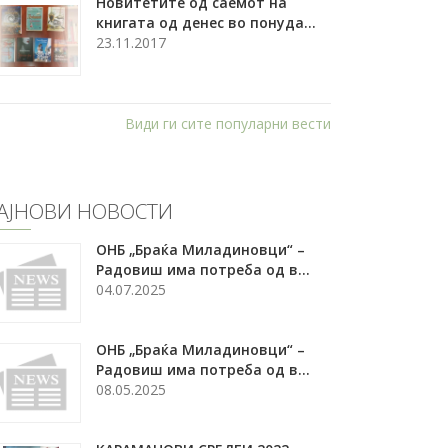
Новитетите од саемот на
книгата од денес во понуда...
23.11.2017
Види ги сите популарни вести
АЈНОВИ НОВОСТИ
ОНБ „Браќа Миладиновци“ –
Радовиш има потреба од в...
04.07.2025
ОНБ „Браќа Миладиновци“ –
Радовиш има потреба од в...
08.05.2025