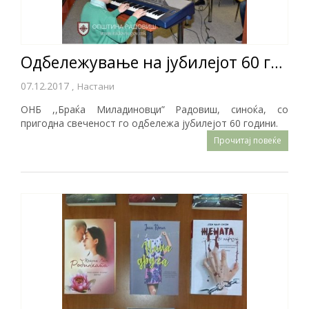
Oдбележување на јубилејот 60 години од оснивањето и постоењето.
07.12.2017
,
Настани
ОНБ ,,Браќа Миладиновци” Радовиш, синоќа, со
пригодна свеченост го одбележа јубилејот 60 години.
Прочитај повеќе