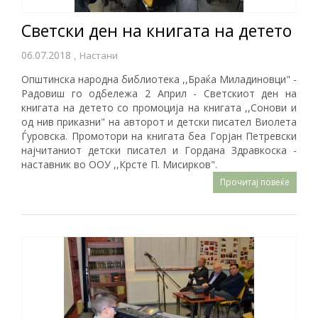
Светски ден на книгата на детето
06.07.2018
,
Настани
Oпштинска народна библиотека ,,Браќа Миладиновци" -
Радовиш го одбележа 2 Април - Светскиот ден на
книгата на детето со промоција на книгата ,,Сонови и
од нив приказни" на авторот и детски писател Виолета
Ѓуровска. Промотори на книгата беа Горјан Петревски
најчитаниот детски писател и Гордана Здравкоска -
наставник во ООУ ,,Крсте П. Мисирков".
Прочитај повеќе