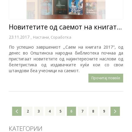
Новитетите од саемот на книгата од денес во понудата на библиотеката
23.11.2017
,
Настани, Соработка
По успешно завршениот ,,Саем на книгата 2017", од
денес во Општинска народна библиотека почнаа да
пристигаат новитетите од најинтересните наслови од
белетристика од издавачките куќи кои со свои
штандови беа учесници на саемот.
Прочитај повеќе
2
3
4
5
6
7
8
9
КАТЕГОРИИ