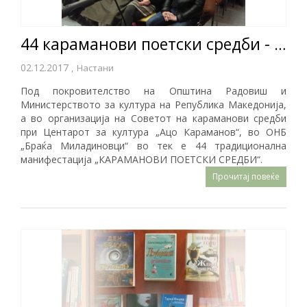
44 караманови поетски средби - книжевно дружење на поети од повеќе европски држави
02.12.2017
,
Настани
Под покровителство на Општина Радовиш и
Министерството за култура на Република Македонија,
а во организација на Советот на караманови средби
при Центарот за култура „Ацо Караманов“, во ОНБ
„Браќа Миладиновци“ во тек е 44 традиционална
манифестација „КАРАМАНОВИ ПОЕТСКИ СРЕДБИ“.
Прочитај повеќе