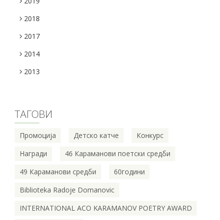
2019
2018
2017
2014
2013
ТАГОВИ
Промоција
Детско катче
Конкурс
Награди
46 Караманови поетски средби
49 Караманови средби
60години
Biblioteka Radoje Domanovic
INTERNATIONAL ACO KARAMANOV POETRY AWARD