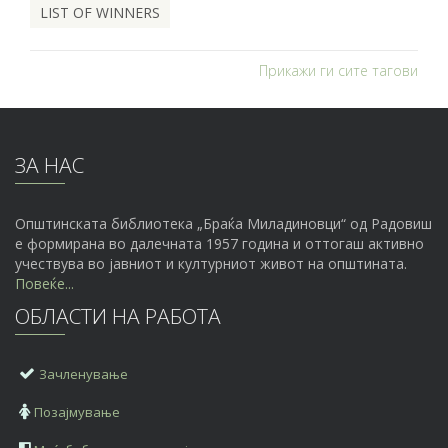
LIST OF WINNERS
Прикажи ги сите тагови
ЗА НАС
Општинската библиотека „Браќа Миладиновци“ од Радовиш
е формирана во далечната 1957 година и оттогаш активно
учествува во јавниот и културниот живот на општината.
Повеќе...
ОБЛАСТИ НА РАБОТА
Зачленување
Позајмување