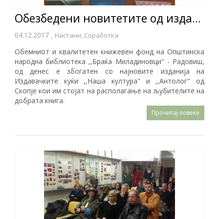
Обезбедени новитетите од издавачките куќи ,,Антолог" и ,,Наша култура“
04.12.2017
,
Настани, Соработка
Обемниот и квалитетен книжевен фонд на Општинска
народна библиотека ,,Браќа Миладиновци" - Радовиш,
од денес е збогатен со најновите изданија на
Издавачките куќи ,,Наша култура" и ,,Антолог" од
Скопје кои им стојат на располагање на љубителите на
добрата книга.
Прочитај повеќе