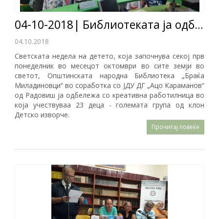
04-10-2018| Библиотеката ја одбележа светската недела на детето
04.10.2018
Светската недела на детето, која започнува секој прв
понеделник во месецот октомври во сите земји во
светот, Општинската народна Библиотека „Браќа
Миладиновци“ во соработка со ЈДУ ДГ „Ацо Караманов“
од Радовиш ја одбележа со креативна работилница во
која учествуваа 23 деца - големата група од клон
Детско изворче.
Прочитај повеќе