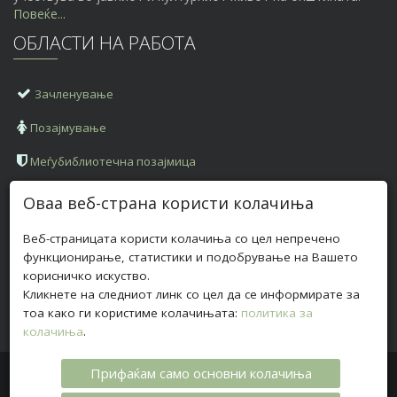
Повеќе...
ОБЛАСТИ НА РАБОТА
Зачленување
Позајмување
Меѓубиблиотечна позајмица
КОНТАКТ ИНФОРМАЦИИ
Оваа веб-страна користи колачиња
Веб-страницата користи колачиња со цел непречено
Адреса:
ул. „Илинденска" бб, 2420 Радовиш
функционирање, статистики и подобрување на Вашето
Телефон:
корисничко искуство.
+
389 (0)32 630 028
Кликнете на следниот линк со цел да се информирате за
Е-пошта:
biblioteka@bibliotekaradovis.org.mk
тоа како ги користиме колачињата:
политика за
колачиња
.
Прифаќам само основни колачиња
Авторски права © 2017 ОНБ „Браќа Миладиновци“ -