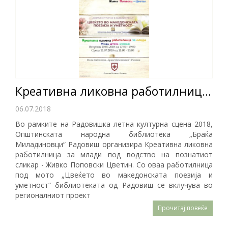
Креативна ликовна работилница за млади со Живко Поповски - Цветин
06.07.2018
Во рамките на Радовишка летна културна сцена 2018,
Општинската народна библиотека „Браќа
Миладиновци“ Радовиш организира Креативна ликовна
работилница за млади под водство на познатиот
сликар - Живко Поповски Цветин. Со оваа работилница
под мото „Цвеќето во македонската поезија и
уметност“ библиотеката од Радовиш се вклучува во
регионалниот проект
Прочитај повеќе