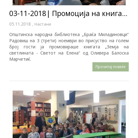
03-11-2018| Промоција на книгата Светот на Елена
05.11.2018
,
Настани
Општинска народна библиотека „Браќа Миладиновци“
Радовиш на 3 (трети) ноември во присуство на голем
број гости ја промовираше книгата „Земја на
светлината - Светот на Елена“ од Оливера Балоска
Марчетиќ.
Прочитај повеќе