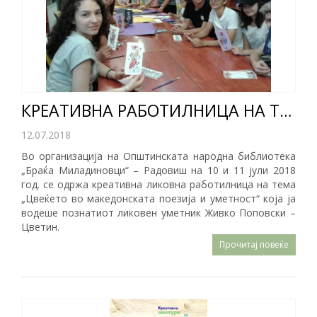
​
КРЕАТИВНА РАБОТИЛНИЦА НА ТЕМА „ЦВЕЌЕТО ВО МАКЕДОНСКАТА ПОЕЗИЈА“
12.07.2018
Во организација на Општинската народна библиотека
„Браќа Миладиновци“ – Радовиш на 10 и 11 јули 2018
год. се одржа креативна ликовна работилница на тема
„Цвеќето во македонската поезија и уметност“ која ја
водеше познатиот ликовен уметник Живко Поповски –
Цветин.
Прочитај повеќе