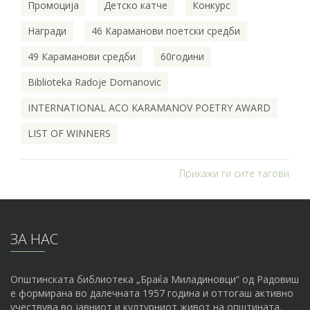
Промоција
Детско катче
Конкурс
Награди
46 Караманови поетски средби
49 Караманови средби
60години
Biblioteka Radoje Domanovic
INTERNATIONAL ACO KARAMANOV POETRY AWARD
LIST OF WINNERS
Прикажи ги сите тагови
ЗА НАС
Општинската библиотека „Браќа Миладиновци“ од Радовиш
е формирана во далечната 1957 година и оттогаш активно
учествува во јавниот и културниот живот на општината.