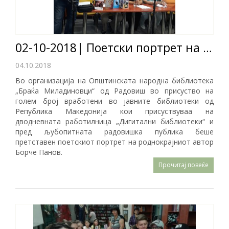
02-10-2018| Поетски портрет на Борче Панов
04.10.2018
Во организација на Општинската народна библиотека
„Браќа Миладиновци“ од Радовиш во присуство на
голем број вработени во јавните библиотеки од
Република Македонија кои присуствуваа на
дводневната работилница „Дигитални библиотеки“ и
пред љубопитната радовишка публика беше
претставен поетскиот портрет на роднокрајниот автор
Борче Панов.
Прочитај повеќе