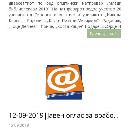
дваесеттиот по ред општински натпревар „Млади
библиотекари 2019“. На натпреварот зедоа учество 20
ученици од Основните општински училишта: „Никола
Карев,“ - Радовиш, „Крсте Петков Мисирков“ - Радовиш,
„Гоце Делчев“ - Конче, „Коста Рацин“ Подареш, „Орце Н
Прочитај повеќе
12-09-2019|Јавен оглас за вработување на 3 (три) лица на неопределено време
12.09.2019