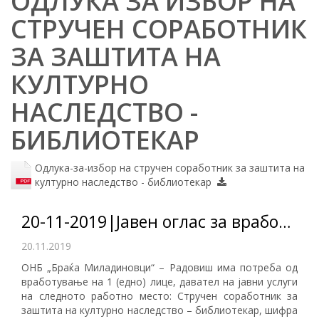
ОДЛУКА ЗА ИЗБОР НА
СТРУЧЕН СОРАБОТНИК
ЗА ЗАШТИТА НА
КУЛТУРНО
НАСЛЕДСТВО -
БИБЛИОТЕКАР
Одлука-за-избор на стручен соработник за заштита на
културно наследство - библиотекар
20-11-2019|Јавен оглас за вработување на 1 (едно) лице на неопределено време
20.11.2019
ОНБ „Браќа Миладиновци“ – Радовиш има потреба од
вработување на 1 (едно) лице, давател на јавни услуги
на следното работно место: Стручен соработник за
заштита на културно наследство – библиотекар, шифра