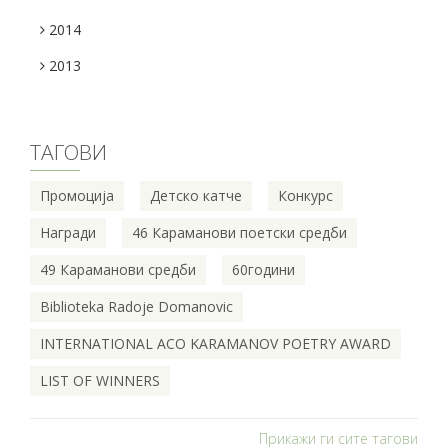
2014
2013
ТАГОВИ
Промоција
Детско катче
Конкурс
Награди
46 Караманови поетски средби
49 Караманови средби
60години
Biblioteka Radoje Domanovic
INTERNATIONAL ACO KARAMANOV POETRY AWARD
LIST OF WINNERS
Прикажи ги сите тагови