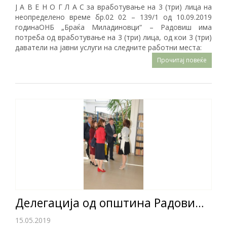
Ј А В Е Н О Г Л А С за вработување на 3 (три) лица на
неопределено време бр.02 02 – 139/1 од 10.09.2019
годинаОНБ „Браќа Миладиновци“ – Радовиш има
потреба од вработување на 3 (три) лица, од кои 3 (три)
даватели на јавни услуги на следните работни места:
Прочитај повеќе
Делегација од општина Радовиш во посета на Велика Плана
15.05.2019