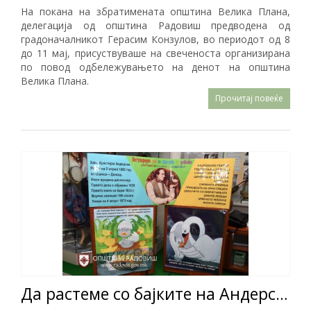
На покана на збратимената општина Велика Плана,
делегација од општина Радовиш предводена од
градоначалникот Герасим Конзулов, во периодот од 8
до 11 мај, присуствуваше на свеченоста организирана
по повод одбележувањето на денот на општина
Велика Плана.
Прочитај повеќе
Да растеме со бајките на Андерсен