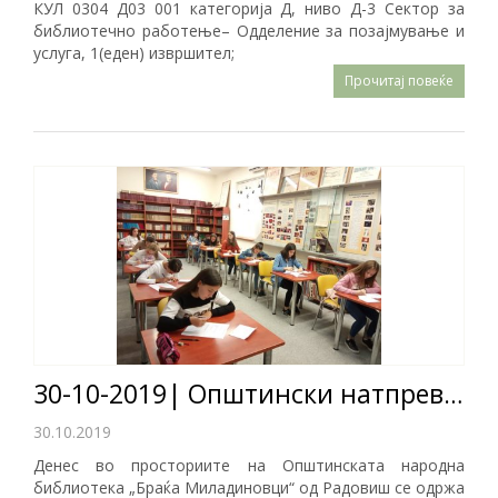
КУЛ 0304 Д03 001 категорија Д, ниво Д-3 Сектор за
библиотечно работење– Одделение за позајмување и
услуга, 1(еден) извршител;
Прочитај повеќе
30-10-2019| Општински натпревар Млади библиотекари 2019
30.10.2019
Денес во просториите на Општинската народна
библиотека „Браќа Миладиновци“ од Радовиш се одржа