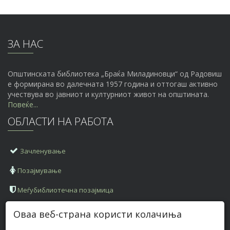
ЗА НАС
Општинската библиотека „Браќа Миладиновци“ од Радовиш
е формирана во далечната 1957 година и оттогаш активно
учествува во јавниот и културниот живот на општината.
Повеќе...
ОБЛАСТИ НА РАБОТА
Зачленување
Позајмување
Меѓубиблиотечна позајмица
КОНТАКТ ИНФОРМАЦИИ
Оваа веб-страна користи колачиња