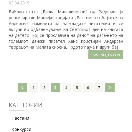
03.04.2019
Библиотеката „Браќа Миладиновци“ од Радовиш ја
реализираше Манифестацијата „Растеме со бајките на
Андерсен“ наменети за најмладите читателии и се
вклучи во одбележување на Светскиот ден на книгата
на детето, кој се прославува на денот на раѓањето на
големиот дански писател Ханс Кристијан Андерсен
творецот на Малата сирена, Грдото пајче и други бај
Прочитај повеќе
1
2
3
4
5
6
7
КАТЕГОРИИ
Настани
Конкурси