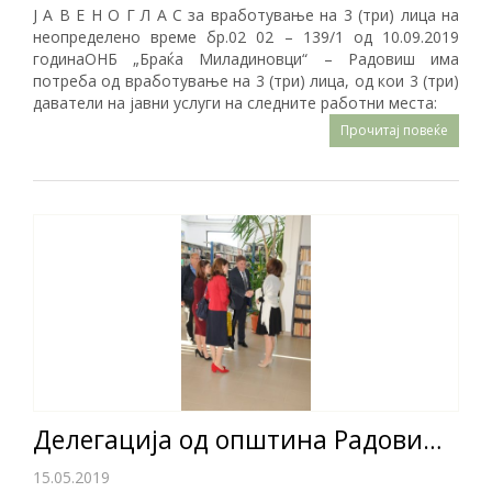
Ј А В Е Н О Г Л А С за вработување на 3 (три) лица на
неопределено време бр.02 02 – 139/1 од 10.09.2019
годинаОНБ „Браќа Миладиновци“ – Радовиш има
потреба од вработување на 3 (три) лица, од кои 3 (три)
даватели на јавни услуги на следните работни места:
Прочитај повеќе
Делегација од општина Радовиш во посета на Велика Плана
15.05.2019