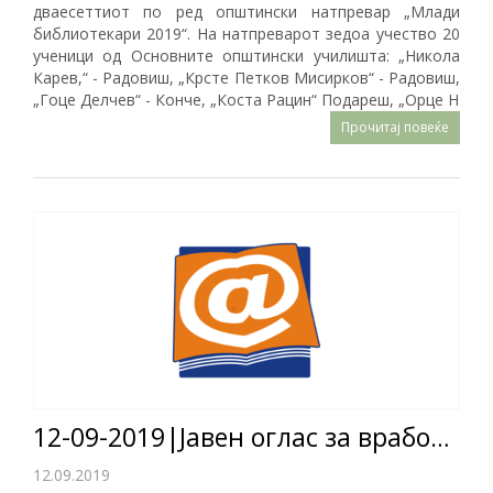
дваесеттиот по ред општински натпревар „Млади
библиотекари 2019“. На натпреварот зедоа учество 20
ученици од Основните општински училишта: „Никола
Карев,“ - Радовиш, „Крсте Петков Мисирков“ - Радовиш,
„Гоце Делчев“ - Конче, „Коста Рацин“ Подареш, „Орце Н
Прочитај повеќе
12-09-2019|Јавен оглас за вработување на 3 (три) лица на неопределено време
12.09.2019