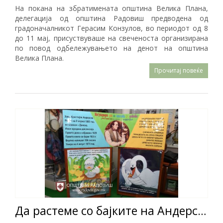
На покана на збратимената општина Велика Плана,
делегација од општина Радовиш предводена од
градоначалникот Герасим Конзулов, во периодот од 8
до 11 мај, присуствуваше на свеченоста организирана
по повод одбележувањето на денот на општина
Велика Плана.
Прочитај повеќе
Да растеме со бајките на Андерсен