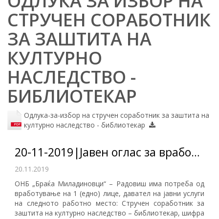
ОДЛУКА ЗА ИЗБОР НА
СТРУЧЕН СОРАБОТНИК
ЗА ЗАШТИТА НА
КУЛТУРНО
НАСЛЕДСТВО -
БИБЛИОТЕКАР
Одлука-за-избор на стручен соработник за заштита на
културно наследство - библиотекар
20-11-2019|Јавен оглас за вработување на 1 (едно) лице на неопределено време
20.11.2019
ОНБ „Браќа Миладиновци“ – Радовиш има потреба од
вработување на 1 (едно) лице, давател на јавни услуги
на следното работно место: Стручен соработник за
заштита на културно наследство – библиотекар, шифра