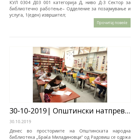
КУЛ 0304 Д03 001 категорија Д, ниво Д-3 Сектор за
библиотечно работење– Одделение за позајмување и
услуга, 1(еден) извршител;
Прочитај повеќе
30-10-2019| Општински натпревар Млади библиотекари 2019
30.10.2019
Денес во просториите на Општинската народна
библиотека „Браќа Миладиновци“ од Радовиш се одржа