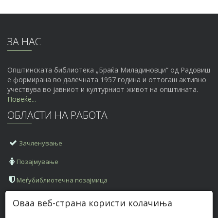
ЗА НАС
Општинската библиотека „Браќа Миладиновци“ од Радовиш
е формирана во далечната 1957 година и оттогаш активно
учествува во јавниот и културниот живот на општината.
Повеќе...
ОБЛАСТИ НА РАБОТА
Зачленување
Позајмување
Меѓубиблиотечна позајмица
КОНТАКТ ИНФОРМАЦИИ
Оваа веб-страна користи колачиња