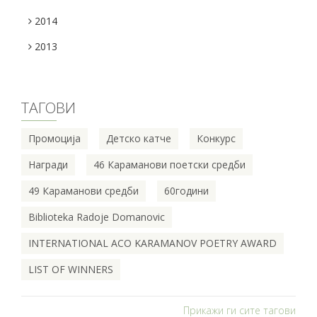
2014
2013
ТАГОВИ
Промоција
Детско катче
Конкурс
Награди
46 Караманови поетски средби
49 Караманови средби
60години
Biblioteka Radoje Domanovic
INTERNATIONAL ACO KARAMANOV POETRY AWARD
LIST OF WINNERS
Прикажи ги сите тагови