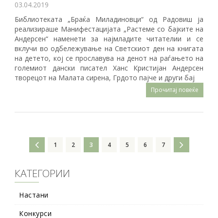
03.04.2019
Библиотеката „Браќа Миладиновци“ од Радовиш ја
реализираше Манифестацијата „Растеме со бајките на
Андерсен“ наменети за најмладите читателии и се
вклучи во одбележување на Светскиот ден на книгата
на детето, кој се прославува на денот на раѓањето на
големиот дански писател Ханс Кристијан Андерсен
творецот на Малата сирена, Грдото пајче и други бај
Прочитај повеќе
1
2
3
4
5
6
7
КАТЕГОРИИ
Настани
Конкурси