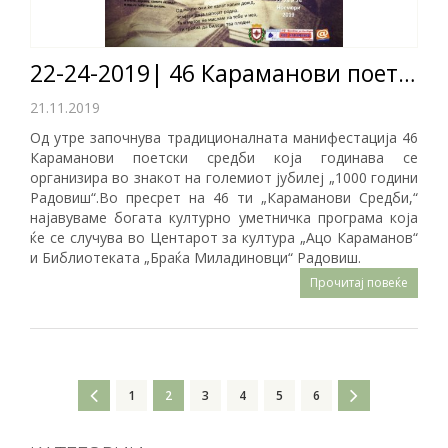
22-24-2019| 46 Караманови поетски средби
21.11.2019
Од утре започнува традиционалната манифестација 46
Караманови поетски средби која годинава се
организира во знакот на големиот јубилеј „1000 години
Радовиш“.Во пресрет на 46 ти „Караманови Средби,“
најавуваме богата културно уметничка програма која
ќе се случува во Центарот за култура „Ацо Караманов“
и Библиотеката „Браќа Миладиновци“ Радовиш.
Прочитај повеќе
1
2
3
4
5
6