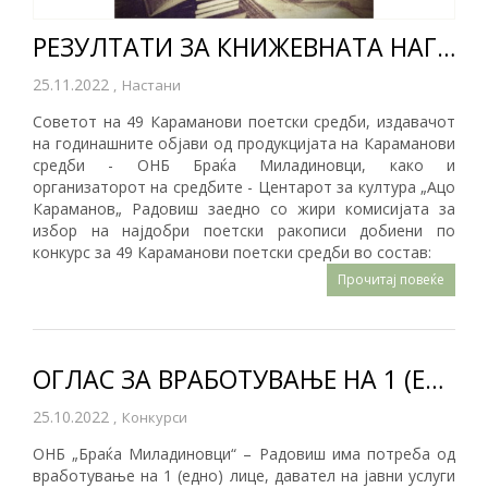
РЕЗУЛТАТИ ЗА КНИЖЕВНАТА НАГРАДА „КАРАМАНОВ 2022“ - ЗА МАКЕДОНСКИ АВТОРИ
25.11.2022
,
Настани
Советот на 49 Караманови поетски средби, издавачот
на годинашните објави од продукцијата на Караманови
средби - ОНБ Браќа Миладиновци, како и
организаторот на средбите - Центарот за култура „Ацо
Караманов„ Радовиш заедно со жири комисијата за
избор на најдобри поетски ракописи добиени по
конкурс за 49 Караманови поетски средби во состав:
Прочитај повеќе
ОГЛАС ЗА ВРАБОТУВАЊЕ НА 1 (ЕДНО) ЛИЦЕ - БИБЛИОТЕКАР
25.10.2022
,
Конкурси
ОНБ „Браќа Миладиновци“ – Радовиш има потреба од
вработување на 1 (едно) лице, давател на јавни услуги