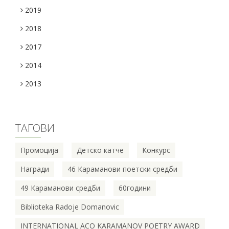
2019
2018
2017
2014
2013
ТАГОВИ
Промоција
Детско катче
Конкурс
Награди
46 Караманови поетски средби
49 Караманови средби
60години
Biblioteka Radoje Domanovic
INTERNATIONAL ACO KARAMANOV POETRY AWARD