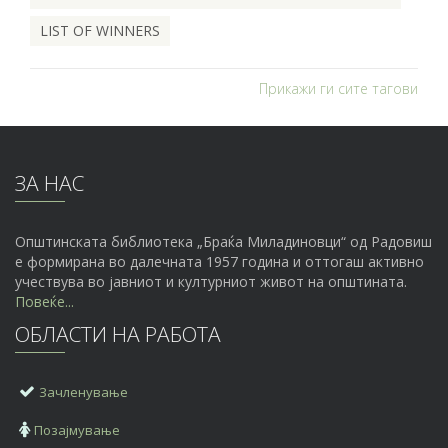
LIST OF WINNERS
Прикажи ги сите тагови
ЗА НАС
Општинската библиотека „Браќа Миладиновци“ од Радовиш
е формирана во далечната 1957 година и оттогаш активно
учествува во јавниот и културниот живот на општината.
Повеќе...
ОБЛАСТИ НА РАБОТА
Зачленување
Позајмување