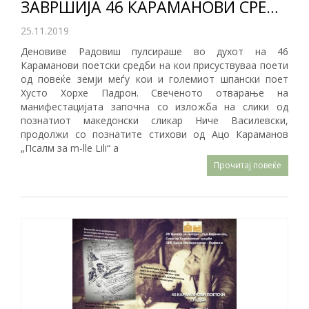
ЗАВРШИЈА 46 КАРАМАНОВИ СРЕДБИ
25.11.2019
Деновиве Радовиш пулсираше во духот на 46
Караманови поетски средби на кои присуствуваа поети
од повеќе земји меѓу кои и големиот шпански поет
Хусто Хорхе Падрон. Свеченото отварање на
манифестацијата започна со изложба на слики од
познатиот македонски сликар Ниче Василевски,
продолжи со познатите стихови од Ацо Караманов
„Псалм за m-lle Lili“ а
Прочитај повеќе