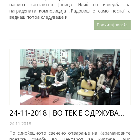
нашиот кантавтор Јовица Илиќ со изведба на
наградената композиција „Радовиш е само песна“ а
веднаш потоа следуваше и
Прочитај повеќе
24-11-2018| ​ВО ТЕК Е ОДРЖУВАЊЕТО НА 45 КАРАМАНОВИ ПОЕТСКИ СРЕДБИ
24.11.2018
По синоќешното свечено отварање на Карамановите
поетски средби во Центарот за култура ,,Ацо