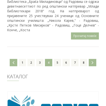
библиотека „Браќа Миладиновци“ од Радовиш се одржа
деветнаесеттиот по ред општински натпревар „Млади
библиотекари 2018“ год. На натпреварот од
пријавените 25 учествуваа 24 ученици од Основните
општински училишта: „Никола Карев,“ - Радовиш,
„Крсте Петков Мисирков“ - Радовиш, „Гоце Делчев“ -
Конче, „Коста
Прочитај повеќе
1
2
3
4
5
6
7
8
КАТАЛОГ