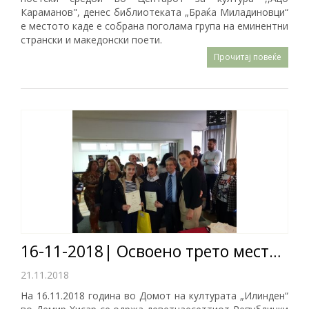
Караманов", денес библиотеката „Браќа Миладиновци“
е местото каде е собрана поголама група на еминентни
странски и македонски поети.
Прочитај повеќе
16-11-2018| Освоено трето место на Републичкиот натпревар по библиотекарство
21.11.2018
На 16.11.2018 година во Домот на културата „Илинден“