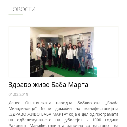
НОВОСТИ
Здраво живо Баба Марта
01.03.2019
Денес Општинската народна библиотека „Браќа
Миладиновци“ беше домаќин на манифестацијата
„ЗДРАВО ЖИВО БАБА МАРТА“ која е дел од програмата
на одбележувањето на јубилејот - 1000 години
Радовиш. Манифестацијата започна со настапот на