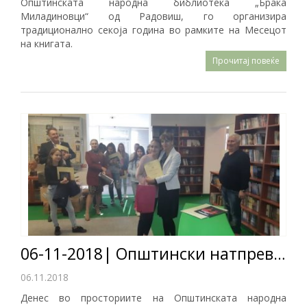
Општинската народна библиотека „Браќа
Миладиновци“ од Радовиш, го организира
традиционално секоја година во рамките на Месецот
на книгата.
Прочитај повеќе
06-11-2018| Општински натпревар Млади библиотекари 2018
06.11.2018
Денес во просториите на Општинската народна