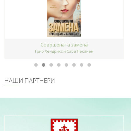
Совршената замена
Грир Хендрикс и Сара Пеканен
НАШИ ПАРТНЕРИ