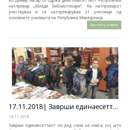
во Демир Хисар се одржа деветнаесеттиот Републички
натпревар „Млади библиотекари“. На натпреварот
учествуваа и се натпреваруваа 21 учесници од
основните училишта на Република Македонија.
Прочитај повеќе
17.11.2018| Заврши единаесеттиот „Саем на книга 2018-Радовиш“
18.11.2018
Заврши единаесеттиот по ред саем на книга, кој што